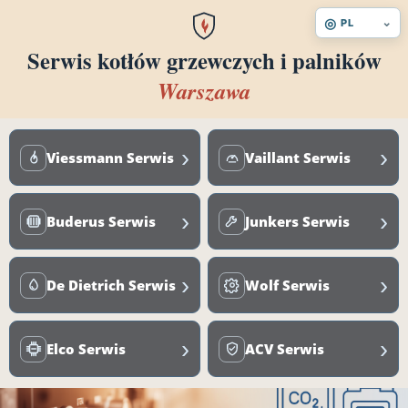
◎
⌄
PL
Serwis kotłów grzewczych i palników
Warszawa
›
›
Viessmann Serwis
Vaillant Serwis
›
›
Buderus Serwis
Junkers Serwis
›
›
De Dietrich Serwis
Wolf Serwis
›
›
Elco Serwis
ACV Serwis