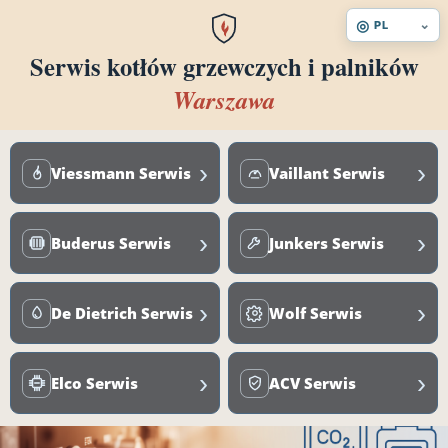
◎
⌄
PL
Serwis kotłów grzewczych i palników
Warszawa
›
›
Viessmann Serwis
Vaillant Serwis
›
›
Buderus Serwis
Junkers Serwis
›
›
De Dietrich Serwis
Wolf Serwis
›
›
Elco Serwis
ACV Serwis