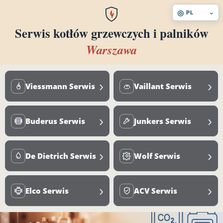
◎
⌄
PL
Serwis kotłów grzewczych i palników
Warszawa
›
›
Viessmann Serwis
Vaillant Serwis
›
›
Buderus Serwis
Junkers Serwis
›
›
De Dietrich Serwis
Wolf Serwis
›
›
Elco Serwis
ACV Serwis