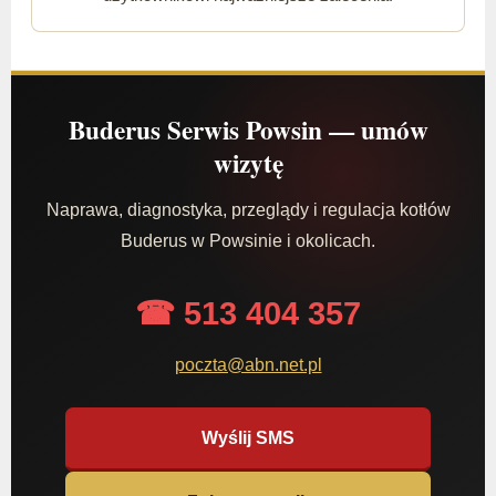
Buderus Serwis Powsin — umów
wizytę
Naprawa, diagnostyka, przeglądy i regulacja kotłów
Buderus w Powsinie i okolicach.
☎ 513 404 357
poczta@abn.net.pl
Wyślij SMS