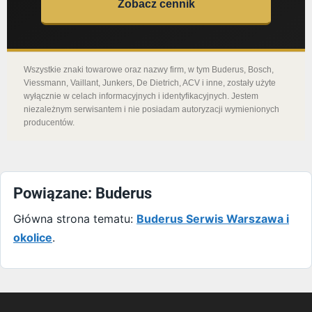
Zobacz cennik
Wszystkie znaki towarowe oraz nazwy firm, w tym Buderus, Bosch,
Viessmann, Vaillant, Junkers, De Dietrich, ACV i inne, zostały użyte
wyłącznie w celach informacyjnych i identyfikacyjnych. Jestem
niezależnym serwisantem i nie posiadam autoryzacji wymienionych
producentów.
Powiązane: Buderus
Główna strona tematu:
Buderus Serwis Warszawa i
okolice
.