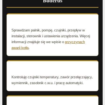
Buderus
Kocioł nie grzeje
Sprawdzam palnik, pompę, czujniki, przepływ w
instalacji, sterownik i ustawienia urządzenia. Więcej
informacji znajduje się we wpisie o
przyczynach
awarii kotła
.
Brak ciepłej wody
Kontroluję czujniki temperatury, zawór przełączający,
wymiennik, zasobnik c.w.u. i pracę automatyki.
Spadek ciśnienia