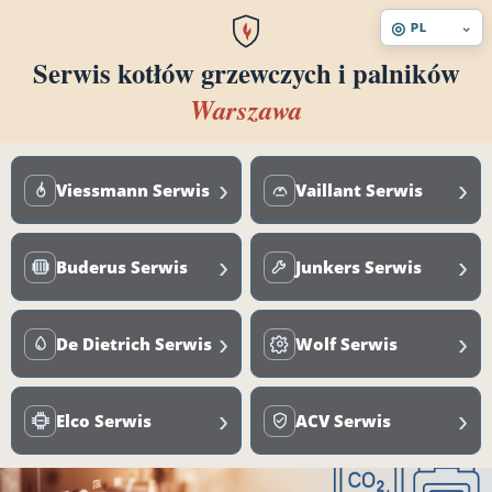
◎
⌄
PL
Serwis kotłów grzewczych i palników
Warszawa
›
›
Viessmann Serwis
Vaillant Serwis
›
›
Buderus Serwis
Junkers Serwis
›
›
De Dietrich Serwis
Wolf Serwis
›
›
Elco Serwis
ACV Serwis