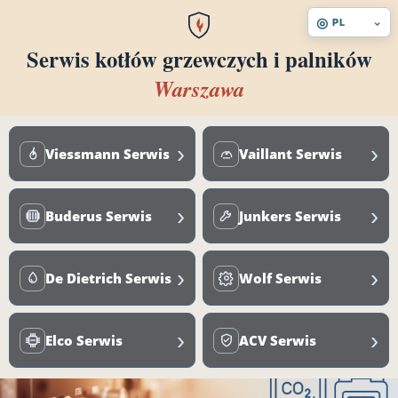
◎
⌄
PL
Serwis kotłów grzewczych i palników
Warszawa
›
›
Viessmann Serwis
Vaillant Serwis
›
›
Buderus Serwis
Junkers Serwis
›
›
De Dietrich Serwis
Wolf Serwis
›
›
Elco Serwis
ACV Serwis