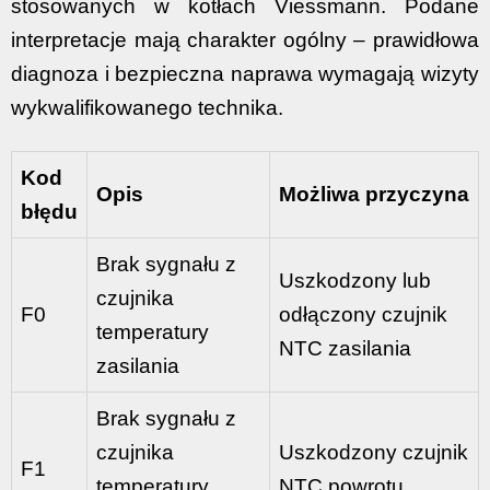
stosowanych w kotłach Viessmann. Podane
interpretacje mają charakter ogólny – prawidłowa
diagnoza i bezpieczna naprawa wymagają wizyty
wykwalifikowanego technika.
Kod
Opis
Możliwa przyczyna
błędu
Brak sygnału z
Uszkodzony lub
czujnika
F0
odłączony czujnik
temperatury
NTC zasilania
zasilania
Brak sygnału z
czujnika
Uszkodzony czujnik
F1
temperatury
NTC powrotu