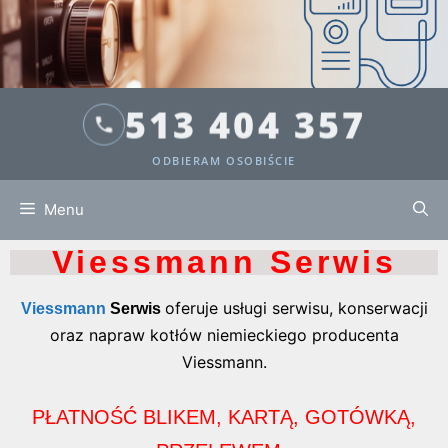
513 404 357
ODBIERAM OSOBIŚCIE
Menu
Viessmann Serwis
oferuje usługi serwisu, konserwacji
Viessmann
Serwis
oraz napraw kotłów niemieckiego producenta
Viessmann.
PŁATNOŚĆ BLIKEM, KARTĄ, GOTÓWKĄ,