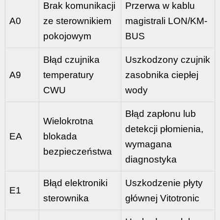
Brak komunikacji
Przerwa w kablu
A0
ze sterownikiem
magistrali LON/KM-
pokojowym
BUS
Błąd czujnika
Uszkodzony czujnik
A9
temperatury
zasobnika ciepłej
CWU
wody
Błąd zapłonu lub
Wielokrotna
detekcji płomienia,
EA
blokada
wymagana
bezpieczeństwa
diagnostyka
Błąd elektroniki
Uszkodzenie płyty
E1
sterownika
głównej Vitotronic