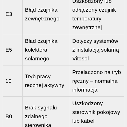
Uszkodzony lub
Błąd czujnika
odłączony czujnik
E3
zewnętrznego
temperatury
zewnętrznej
Błąd czujnika
Dotyczy systemów
E5
kolektora
z instalacją solarną
solarnego
Vitosol
Przełączono na tryb
Tryb pracy
10
ręczny – normalna
ręcznej aktywny
informacja
Uszkodzony
Brak sygnału
sterownik pokojowy
B0
zdalnego
lub kabel
sterownika