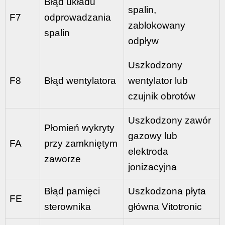
Błąd układu
spalin,
F7
odprowadzania
zablokowany
spalin
odpływ
Uszkodzony
F8
Błąd wentylatora
wentylator lub
czujnik obrotów
Uszkodzony zawór
Płomień wykryty
gazowy lub
FA
przy zamkniętym
elektroda
zaworze
jonizacyjna
Błąd pamięci
Uszkodzona płyta
FE
sterownika
główna Vitotronic