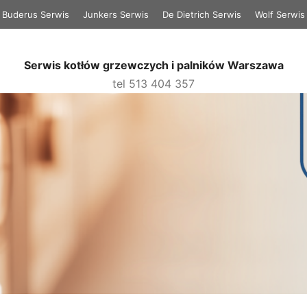
Buderus Serwis
Junkers Serwis
De Dietrich Serwis
Wolf Serwis
Serwis kotłów grzewczych i palników Warszawa
tel 513 404 357