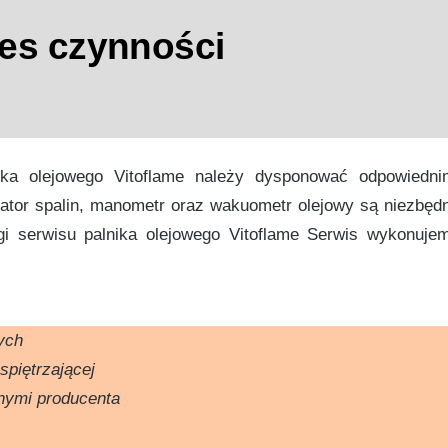
res czynności
ka olejowego Vitoflame należy dysponować odpowiedni
zator spalin, manometr oraz wakuometr olejowy są niezbęd
i serwisu palnika olejowego Vitoflame Serwis wykonuje
ych
spiętrzającej
nymi producenta