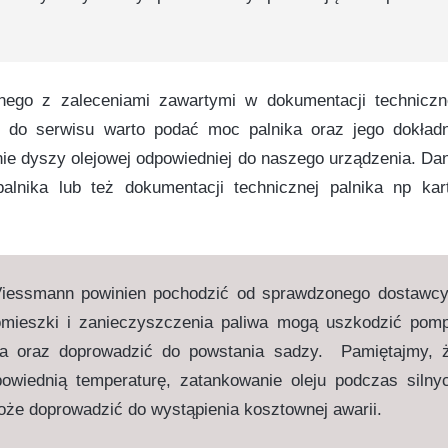
nego z zaleceniami zawartymi w dokumentacji techniczn
o do serwisu warto podać moc palnika oraz jego dokład
ie dyszy olejowej odpowiedniej do naszego urządzenia. Da
lnika lub też dokumentacji technicznej palnika np kar
Viessmann powinien pochodzić od sprawdzonego dostawcy
omieszki i zanieczyszczenia paliwa mogą uszkodzić pom
ka oraz doprowadzić do powstania sadzy. Pamiętajmy, 
wiednią temperaturę, zatankowanie oleju podczas silny
może doprowadzić do wystąpienia kosztownej awarii.