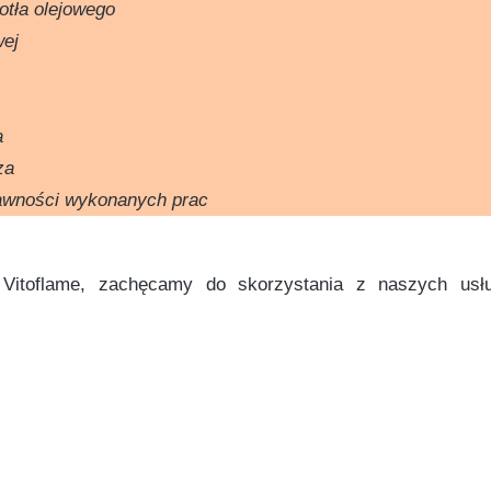
otła olejowego
wej
a
za
rawności wykonanych prac
 Vitoflame, zachęcamy do skorzystania z naszych usł