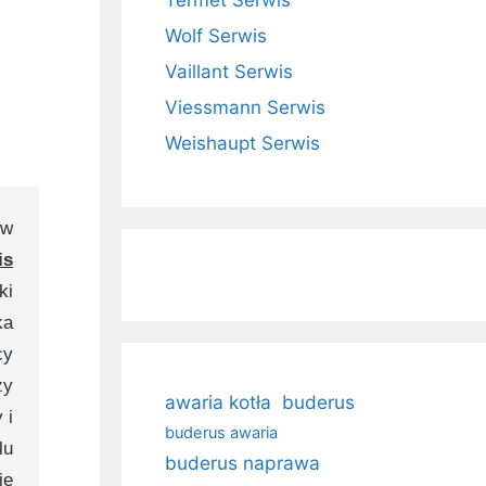
Termet Serwis
Wolf Serwis
Vaillant Serwis
Viessmann Serwis
Weishaupt Serwis
 w
is
ki
ka
cy
ży
awaria kotła
buderus
 i
buderus awaria
lu
buderus naprawa
ie