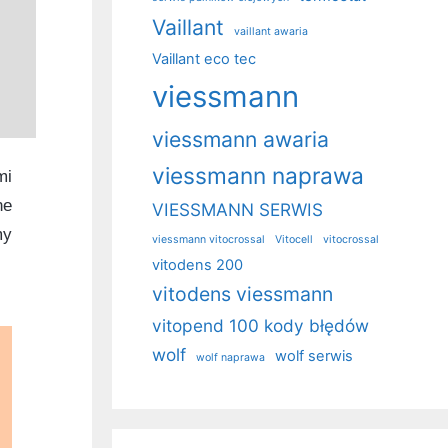
Vaillant
vaillant awaria
Vaillant eco tec
viessmann
viessmann awaria
viessmann naprawa
mi
ne
VIESSMANN SERWIS
my
viessmann vitocrossal
Vitocell
vitocrossal
vitodens 200
vitodens viessmann
vitopend 100 kody błędów
wolf
wolf serwis
wolf naprawa