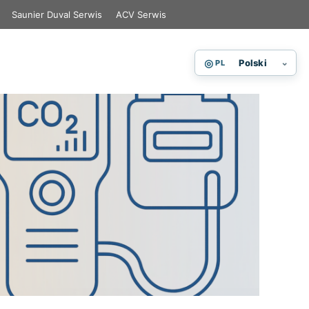
Saunier Duval Serwis
ACV Serwis
◎
⌄
Polski
PL