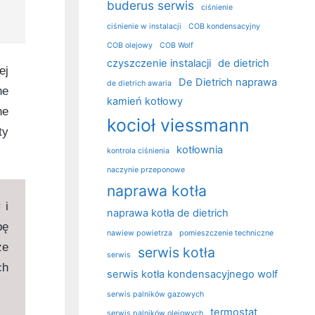
buderus serwis
ciśnienie
ciśnienie w instalacji
COB kondensacyjny
COB olejowy
COB Wolf
czyszczenie instalacji
de dietrich
ej
De Dietrich naprawa
de dietrich awaria
ne
kamień kotłowy
ne
kocioł viessmann
ty
kotłownia
kontrola ciśnienia
naczynie przeponowe
naprawa kotła
 i
naprawa kotła de dietrich
pę
nawiew powietrza
pomieszczenie techniczne
że
serwis kotła
serwis
ch
serwis kotła kondensacyjnego wolf
serwis palników gazowych
termostat
serwis palników olejowych