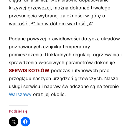
krzywej grzewczej, można dokonać
trwałego
przesunięcia wybranej zależności w górę o
wartość „B” lub w dół om wartość „A”
.
Podane powyżej prawidłowości dotyczą układów
pozbawionych czujnika temperatury
pomieszczenia. Dokładnych regulacji ogrzewania i
sprawdzenia właściwych parametrów dokonuje
SERWIS KOTŁÓW
podczas rutynowych prac
przeglądu naszych urządzeń grzewczych. Nasze
usługi serwisu i napraw świadczone są na terenie
Warszawy
oraz jej okolic.
Podziel się: