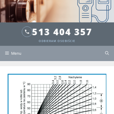
513 404 357
ODBIERAM OSOBIŚCIE
Przejdź
Menu
do
treści