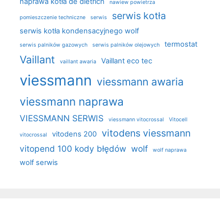
naprawa kotła de dietrich
nawiew powietrza
serwis kotła
pomieszczenie techniczne
serwis
serwis kotła kondensacyjnego wolf
termostat
serwis palników gazowych
serwis palników olejowych
Vaillant
Vaillant eco tec
vaillant awaria
viessmann
viessmann awaria
viessmann naprawa
VIESSMANN SERWIS
viessmann vitocrossal
Vitocell
vitodens viessmann
vitodens 200
vitocrossal
vitopend 100 kody błędów
wolf
wolf naprawa
wolf serwis