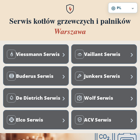
◎
⌄
PL
Serwis kotłów grzewczych i palników
Warszawa
›
›
Viessmann Serwis
Vaillant Serwis
›
›
Buderus Serwis
Junkers Serwis
›
›
De Dietrich Serwis
Wolf Serwis
›
›
Elco Serwis
ACV Serwis