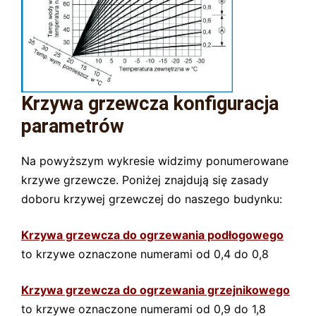
Krzywa grzewcza konfiguracja
parametrów
Na powyższym wykresie widzimy ponumerowane
krzywe grzewcze. Poniżej znajdują się zasady
doboru krzywej grzewczej do naszego budynku:
Krzywa grzewcza do ogrzewania podłogowego
to krzywe oznaczone numerami od 0,4 do 0,8
Krzywa grzewcza do ogrzewania grzejnikowego
to krzywe oznaczone numerami od 0,9 do 1,8