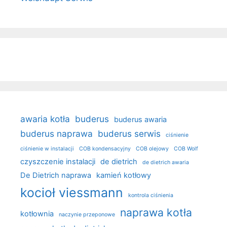
awaria kotła
buderus
buderus awaria
buderus naprawa
buderus serwis
ciśnienie
ciśnienie w instalacji
COB kondensacyjny
COB olejowy
COB Wolf
czyszczenie instalacji
de dietrich
de dietrich awaria
De Dietrich naprawa
kamień kotłowy
kocioł viessmann
kontrola ciśnienia
naprawa kotła
kotłownia
naczynie przeponowe