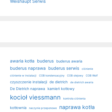
Weishaupt Serwis
awaria kotła
buderus
buderus awaria
buderus naprawa
buderus serwis
ciśnienie
ciśnienie w instalacji
COB kondensacyjny
COB olejowy
COB Wolf
czyszczenie instalacji
de dietrich
de dietrich awaria
De Dietrich naprawa
kamień kotłowy
kocioł viessmann
kontrola ciśnienia
naprawa kotła
kotłownia
naczynie przeponowe