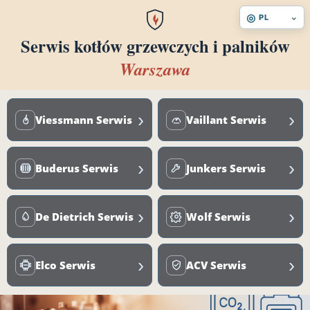
◎
⌄
PL
Serwis kotłów grzewczych i palników
Warszawa
›
›
Viessmann Serwis
Vaillant Serwis
›
›
Buderus Serwis
Junkers Serwis
›
›
De Dietrich Serwis
Wolf Serwis
›
›
Elco Serwis
ACV Serwis