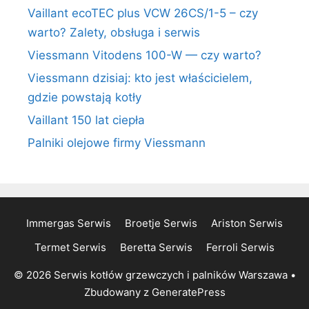
Vaillant ecoTEC plus VCW 26CS/1-5 – czy
warto? Zalety, obsługa i serwis
Viessmann Vitodens 100-W — czy warto?
Viessmann dzisiaj: kto jest właścicielem,
gdzie powstają kotły
Vaillant 150 lat ciepła
Palniki olejowe firmy Viessmann
Immergas Serwis
Broetje Serwis
Ariston Serwis
Termet Serwis
Beretta Serwis
Ferroli Serwis
© 2026 Serwis kotłów grzewczych i palników Warszawa
•
Zbudowany z
GeneratePress