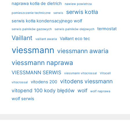
naprawa kotła de dietrich
nawiew powietrza
serwis kotła
pomieszczenie techniczne
serwis
serwis kotła kondensacyjnego wolf
termostat
serwis palników gazowych
serwis palników olejowych
Vaillant
Vaillant eco tec
vaillant awaria
viessmann
viessmann awaria
viessmann naprawa
VIESSMANN SERWIS
viessmann vitocrossal
Vitocell
vitodens viessmann
vitodens 200
vitocrossal
vitopend 100 kody błędów
wolf
wolf naprawa
wolf serwis