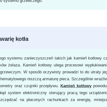
go systemu grzewczego.
warię kotła
zego systemu zanieczyszczeń takich jak kamień kotłowy c
nków żelaza. Kamień kotłowy ulega procesowi wypłukiwani
 grzewczym. W sposób oczywisty prowadzi to do utraty je
 hematytowego niszczą armaturę pieca. Szczególnie wrażli
ometry oraz czujniki przepływu.
Kamień kotłowy
powodu
ąd system elektroniczny sterujący pracą tego urządzeni
szczędzać na płaconych rachunkach za energię, mniejs
.