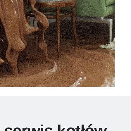
 serwis kotłów