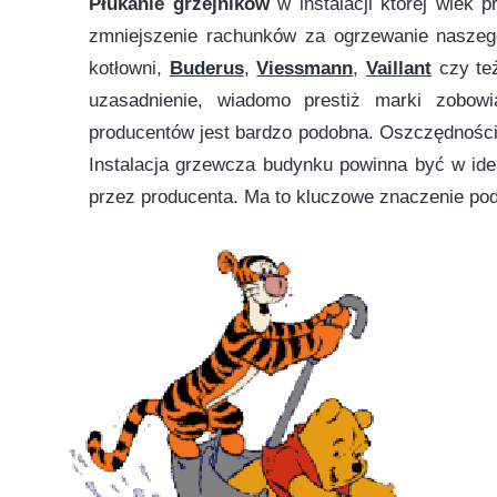
Płukanie grzejników
w instalacji której wiek 
zmniejszenie rachunków za ogrzewanie nasze
kotłowni,
Buderus
,
Viessmann
,
Vaillant
czy t
uzasadnienie, wiadomo prestiż marki zobow
producentów jest bardzo podobna. Oszczędności
Instalacja grzewcza budynku powinna być w ide
przez producenta. Ma to kluczowe znaczenie po