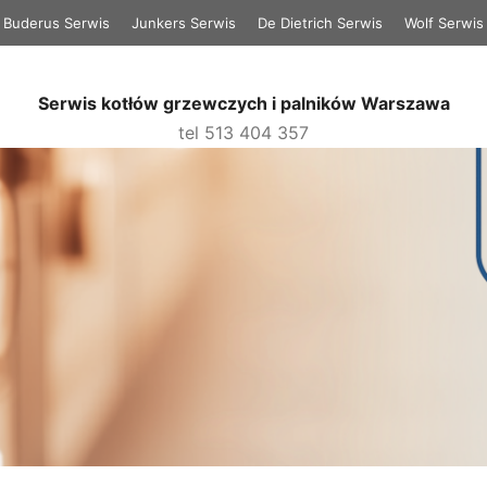
Buderus Serwis
Junkers Serwis
De Dietrich Serwis
Wolf Serwis
Serwis kotłów grzewczych i palników Warszawa
tel 513 404 357