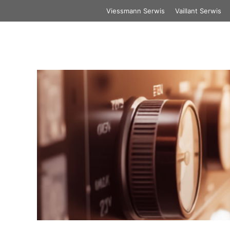
Przejdź
Viessmann Serwis
Vaillant Serwis
do
treści