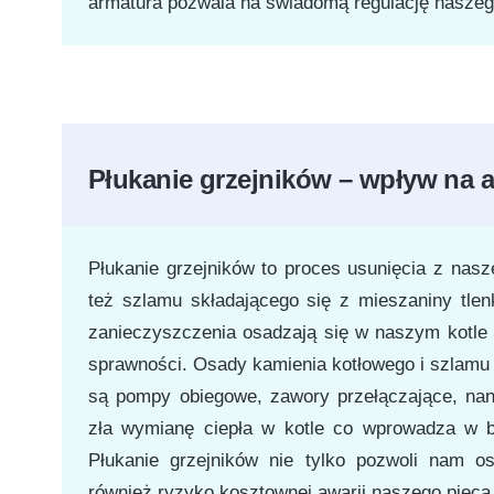
armatura pozwala na świadomą regulację nasze
Płukanie grzejników – wpływ na a
Płukanie grzejników to proces usunięcia z nas
też szlamu składającego się z mieszaniny tle
zanieczyszczenia osadzają się w naszym kotle
sprawności. Osady kamienia kotłowego i szlamu
są pompy obiegowe, zawory przełączające, nan
zła wymianę ciepła w kotle co wprowadza w bł
Płukanie grzejników nie tylko pozwoli nam o
również ryzyko kosztownej awarii naszego pieca