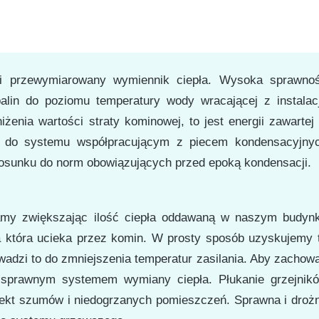
i przewymiarowany wymiennik ciepła. Wysoka sprawno
lin do poziomu temperatury wody wracającej z instalacj
żenia wartości straty kominowej, to jest energii zawartej
w do systemu współpracującym z piecem kondensacyjny
tosunku do norm obowiązujących przed epoką kondensacji.
my zwiększając ilość ciepła oddawaną w naszym budyn
a która ucieka przez komin. W prosty sposób uzyskujemy 
wadzi to do zmniejszenia temperatur zasilania. Aby zachow
 sprawnym systemem wymiany ciepła. Płukanie grzejnik
efekt szumów i niedogrzanych pomieszczeń. Sprawna i droż