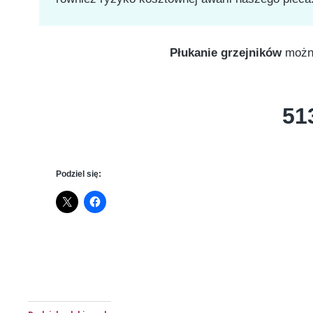
Płukanie grzejników
można
51
Podziel się: