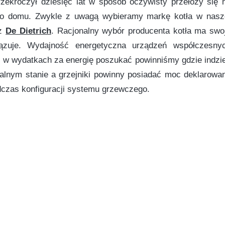
przekroczył dziesięć lat w sposób oczywisty przełoży się 
go domu. Zwykle z uwagą wybieramy markę kotła w nasz
eż
De Dietrich
. Racjonalny wybór producenta kotła ma swo
iązuje.
Wydajność energetyczna
urządzeń współczesny
 w wydatkach za energię poszukać powinniśmy gdzie indzie
alnym stanie a grzejniki powinny posiadać moc deklarowa
dczas konfiguracji systemu grzewczego.