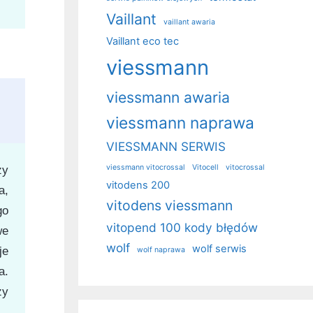
Vaillant
vaillant awaria
Vaillant eco tec
viessmann
viessmann awaria
viessmann naprawa
VIESSMANN SERWIS
viessmann vitocrossal
Vitocell
vitocrossal
zy
vitodens 200
a,
vitodens viessmann
go
vitopend 100 kody błędów
we
wolf
wolf serwis
je
wolf naprawa
a.
zy