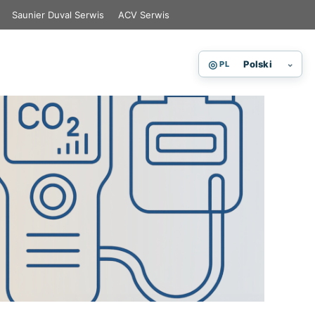
Saunier Duval Serwis
ACV Serwis
◎
⌄
Polski
PL