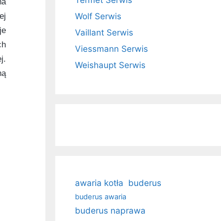
Termet Serwis
na
Wolf Serwis
ej
je
Vaillant Serwis
ch
Viessmann Serwis
j.
Weishaupt Serwis
ną
awaria kotła
buderus
buderus awaria
buderus naprawa