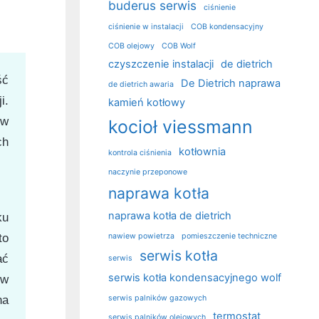
buderus serwis
ciśnienie
ciśnienie w instalacji
COB kondensacyjny
COB olejowy
COB Wolf
czyszczenie instalacji
de dietrich
ść
De Dietrich naprawa
de dietrich awaria
i.
kamień kotłowy
 w
kocioł viessmann
ch
kotłownia
kontrola ciśnienia
naczynie przeponowe
naprawa kotła
naprawa kotła de dietrich
ku
nawiew powietrza
pomieszczenie techniczne
to
serwis kotła
ać
serwis
serwis kotła kondensacyjnego wolf
ów
serwis palników gazowych
na
termostat
serwis palników olejowych