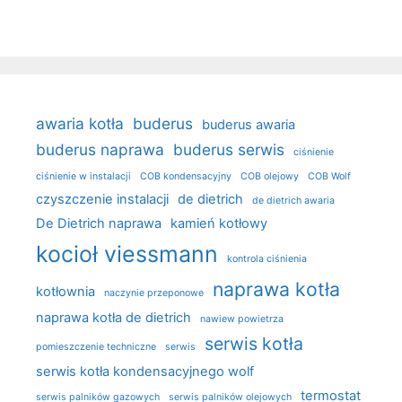
awaria kotła
buderus
buderus awaria
buderus naprawa
buderus serwis
ciśnienie
ciśnienie w instalacji
COB kondensacyjny
COB olejowy
COB Wolf
czyszczenie instalacji
de dietrich
de dietrich awaria
De Dietrich naprawa
kamień kotłowy
kocioł viessmann
kontrola ciśnienia
naprawa kotła
kotłownia
naczynie przeponowe
naprawa kotła de dietrich
nawiew powietrza
serwis kotła
pomieszczenie techniczne
serwis
serwis kotła kondensacyjnego wolf
termostat
serwis palników gazowych
serwis palników olejowych