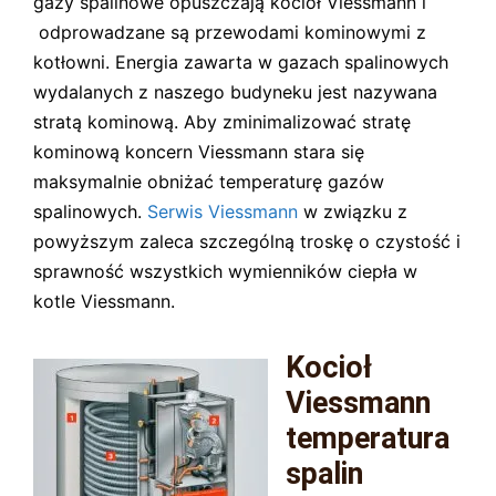
gazy spalinowe opuszczają kocioł Viessmann i
odprowadzane są przewodami kominowymi z
kotłowni. Energia zawarta w gazach spalinowych
wydalanych z naszego budyneku jest nazywana
stratą kominową. Aby zminimalizować stratę
kominową koncern Viessmann stara się
maksymalnie obniżać temperaturę gazów
spalinowych.
Serwis Viessmann
w związku z
powyższym zaleca szczególną troskę o czystość i
sprawność wszystkich wymienników ciepła w
kotle Viessmann.
Kocioł
Viessmann
temperatura
spalin