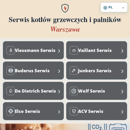
◎
⌄
PL
Serwis kotłów grzewczych i palników
Warszawa
›
›
Viessmann Serwis
Vaillant Serwis
›
›
Buderus Serwis
Junkers Serwis
›
›
De Dietrich Serwis
Wolf Serwis
›
›
Elco Serwis
ACV Serwis